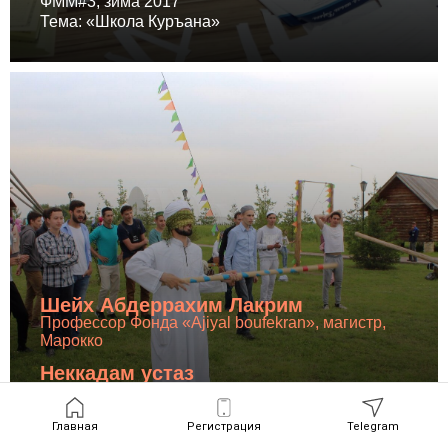
ФММ#3, зима 2017
Тема: «Школа Куръана»
Шейх Абдеррахим Лакрим
Профессор Фонда «Аjiyal boufekran», магистр,
Марокко
Неккадам устаз
Коран хафиз, специалист по кыраатам
________________
Главная
Регистрация
Telegram
ФММ#4, лето 2017