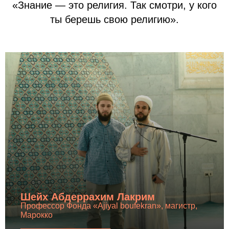
«Знание — это религия. Так смотри, у кого
ты берешь свою религию».
Шейх Абдеррахим Лакрим
Профессор Фонда «Аjiyal boufekran», магистр,
Марокко
________________