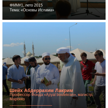
ФММ#1, лето 2015
Тема: «Основы Ислама»
Шейх Абдеррахим Лакрим
Профессор Фонда «Аjiyal boufekran», магистр,
Марокко
________________