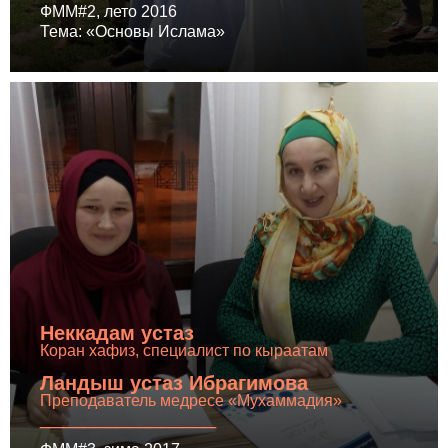
ФММ#2, лето 2016
Тема: «Основы Ислама»
Неккадам устаз
Коран хафиз, специалист по кыраатам
Ландыш устаз Ибрагимова
Преподаватель медресе «Мухаммадия»
________________