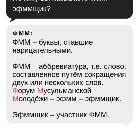
эфммщик?
ФММ:
ФММ – буквы, ставшие
нарицательными.
ФММ – аббревиату́ра, т.е. слово,
составленное путём сокращения
двух или нескольких слов.
Ф
орум
М
усульманской
М
олодёжи – эфмм – эфммщик.
Эфммщик – участник ФММ.